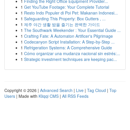
1
Finding the Right Office Equipment Provider...
1
Get YouTube Footage: Your Complete Tutorial
1
Resto Indo Populer di Poi Pet: Makanan Indonesi...
1
Safeguarding This Property: Box Gutters , ...
1
제주 야간 생활 밤을 즐기는 완벽한 가이드
1
The Southwark Weekender : Your Essential Guide ...
1
Crafting Fate: A Automaton Artificer's Pilgrimage
1
Codecanyon Script Installation: A Step-by-Step ...
1
Refrigeration Systems: A Comprehensive Guide
1
Cómo organizar una mudanza nacional sin estrés:...
1
Strategic investment techniques are keeping pac...
Copyright © 2026 |
Advanced Search
|
Live
|
Tag Cloud
|
Top
Users
| Made with
Kliqqi CMS
|
All RSS Feeds