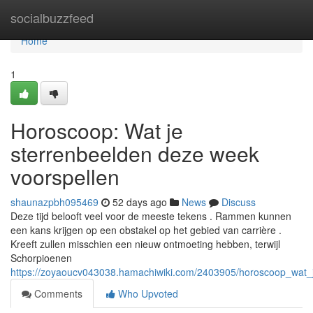
Home
socialbuzzfeed
Home
1
Horoscoop: Wat je
sterrenbeelden deze week
voorspellen
shaunazpbh095469
52 days ago
News
Discuss
Deze tijd belooft veel voor de meeste tekens . Rammen kunnen
een kans krijgen op een obstakel op het gebied van carrière .
Kreeft zullen misschien een nieuw ontmoeting hebben, terwijl
Schorpioenen
https://zoyaoucv043038.hamachiwiki.com/2403905/horoscoop_wat_
Comments
Who Upvoted