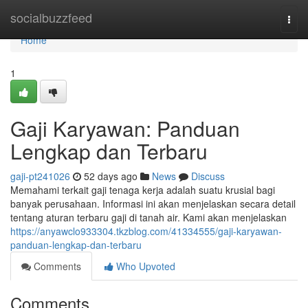
Home
socialbuzzfeed
Togg
navi
Home
1
Gaji Karyawan: Panduan
Lengkap dan Terbaru
gaji-pt241026
52 days ago
News
Discuss
Memahami terkait gaji tenaga kerja adalah suatu krusial bagi
banyak perusahaan. Informasi ini akan menjelaskan secara detail
tentang aturan terbaru gaji di tanah air. Kami akan menjelaskan
https://anyawclo933304.tkzblog.com/41334555/gaji-karyawan-
panduan-lengkap-dan-terbaru
Comments
Who Upvoted
Comments