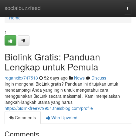
Home
socialbuzzfeed
Togg
navi
Home
1
Biolink Gratis: Panduan
Lengkap untuk Pemula
reganxibx747513
52 days ago
News
Discuss
Ingin mengenal BioLink gratis? Panduan ini ditujukan untuk
mendampingi Anda yang ingin untuk mengetahui cara
menggunakan BioLink secara maksimal . Kami menjelaskan
langkah-langkah utama yang harus
https://biolinkfree979954.theisblog.com/profile
Comments
Who Upvoted
Comments