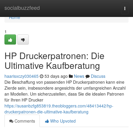
Home
socialbuzzfeed
Togg
navi
Home
1
HP Druckerpatronen: Die
Ultimative Kaufberatung
haarisxczy030465
53 days ago
News
Discuss
Die Beschaffung von passenden HP Druckerpatronen kann eine
Zierde sein, insbesondere angesichts der umfangreichen Anzahl
an Modellen. Um sicherzustellen, dass Sie die idealen Patronen
für Ihren HP Drucker
https://susanbzfg853819.theobloggers.com/48413442/hp-
druckerpatronen-die-ultimative-kaufberatung
Comments
Who Upvoted