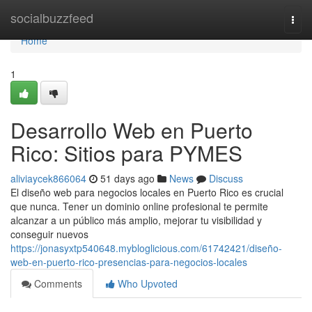
Home
socialbuzzfeed
Togg
navi
Home
1
Desarrollo Web en Puerto
Rico: Sitios para PYMES
aliviaycek866064
51 days ago
News
Discuss
El diseño web para negocios locales en Puerto Rico es crucial
que nunca. Tener un dominio online profesional te permite
alcanzar a un público más amplio, mejorar tu visibilidad y
conseguir nuevos
https://jonasyxtp540648.mybloglicious.com/61742421/diseño-
web-en-puerto-rico-presencias-para-negocios-locales
Comments
Who Upvoted