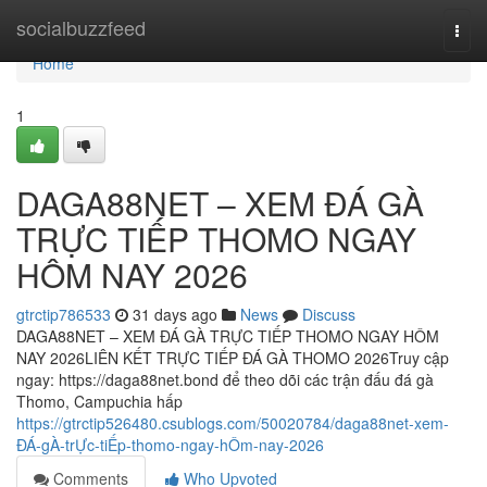
Home
socialbuzzfeed
Togg
navi
Home
1
DAGA88NET – XEM ĐÁ GÀ
TRỰC TIẾP THOMO NGAY
HÔM NAY 2026
gtrctip786533
31 days ago
News
Discuss
DAGA88NET – XEM ĐÁ GÀ TRỰC TIẾP THOMO NGAY HÔM
NAY 2026LIÊN KẾT TRỰC TIẾP ĐÁ GÀ THOMO 2026Truy cập
ngay: https://daga88net.bond để theo dõi các trận đấu đá gà
Thomo, Campuchia hấp
https://gtrctip526480.csublogs.com/50020784/daga88net-xem-
ĐÁ-gÀ-trỰc-tiẾp-thomo-ngay-hÔm-nay-2026
Comments
Who Upvoted