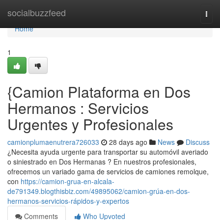
Home
socialbuzzfeed
Togg
navi
Home
1
{Camion Plataforma en Dos
Hermanos : Servicios
Urgentes y Profesionales
camionplumaenutrera726033
28 days ago
News
Discuss
¿Necesita ayuda urgente para transportar su automóvil averiado
o siniestrado en Dos Hermanas ? En nuestros profesionales,
ofrecemos un variado gama de servicios de camiones remolque,
con
https://camion-grua-en-alcala-
de791349.blogthisbiz.com/49895062/camion-grúa-en-dos-
hermanos-servicios-rápidos-y-expertos
Comments
Who Upvoted