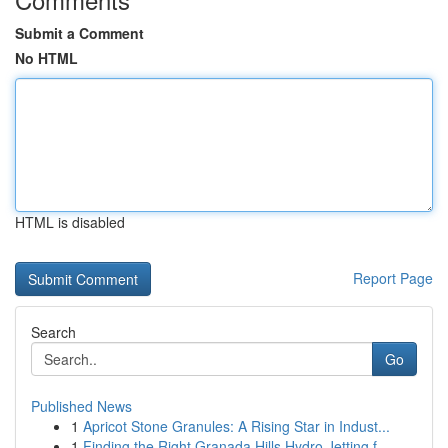
Submit a Comment
No HTML
HTML is disabled
Report Page
Search
Go
Published News
1
Apricot Stone Granules: A Rising Star in Indust...
1
Finding the Right Granada Hills Hydro Jetting f...