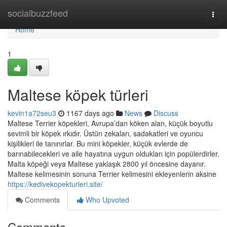
Home
socialbuzzfeed
Togg
navi
Home
1
Maltese köpek türleri
kevin1a72seu3
1167 days ago
News
Discuss
Maltese Terrier köpekleri, Avrupa’dan köken alan, küçük boyutlu
sevimli bir köpek ırkıdır. Üstün zekaları, sadakatleri ve oyuncu
kişilikleri ile tanınırlar. Bu mini köpekler, küçük evlerde de
barınabilecekleri ve aile hayatına uygun oldukları için popülerdirler.
Malta köpeği veya Maltese yaklaşık 2800 yıl öncesine dayanır.
Maltese kelimesinin sonuna Terrier kelimesini ekleyenlerin aksine
https://kedivekopekturleri.site/
Comments
Who Upvoted
Comments